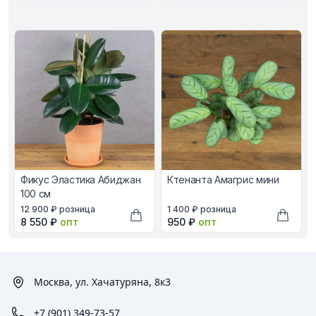
Фикус Эластика Абиджан
Ктенанта Амагрис мини
100 см
В наличии, цена в рублях
В наличии, цена в рублях
12 900 ₽
розница
1 400 ₽
розница
Оптовая цена в рублях
Оптовая цена в рублях
8 550 ₽
опт
950 ₽
опт
Добавить в корзину
Добави
Москва, ул. Хачатуряна, 8к3
+7 (901) 349-73-57