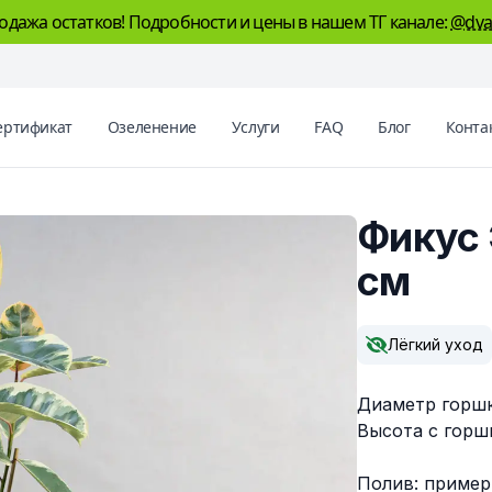
одажа остатков! Подробности и цены в нашем ТГ канале:
@dva
ертификат
Озеленение
Услуги
FAQ
Блог
Конта
Фикус 
см
Описание
Лёгкий уход
Диаметр горшк
Высота с горшк
Полив: пример