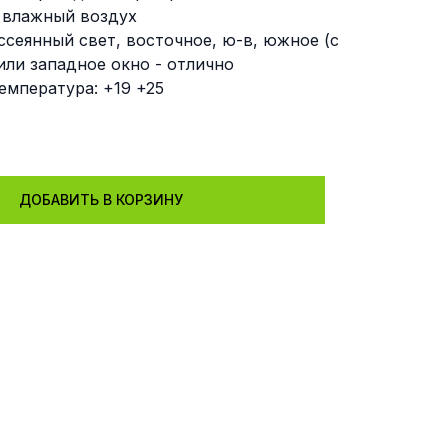
 влажный воздух
ссеянный свет, восточное, ю-в, южное (с
или западное окно - отлично
емпература: +19 +25
ДОБАВИТЬ В КОРЗИНУ