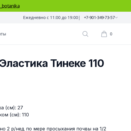
_botanika
Ежедневно с 11:00 до 19:00
|
+7-901-349-73-57
кты
0
Поиск растений
Корзина пок
Эластика Тинеке 110
а (см): 27
ом (см): 110
но 2 р/нед по мере просыхания почвы на 1/2