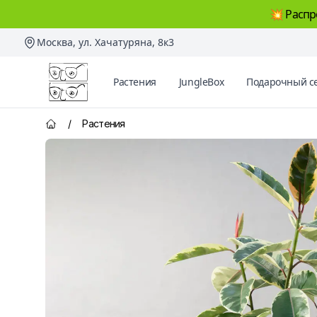
💥 Распр
Москва, ул. Хачатуряна, 8к3
Два Ботаника
Растения
JungleBox
Подарочный с
/
Растения
Главная страница