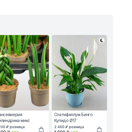
ансевиерия
Спатифиллум Бинго
илиндрика микс
Купидо Ø17
наличии, цена в рублях
В наличии, цена в рублях
700 ₽
розница
2 400 ₽
розница
птовая цена в рублях
Оптовая цена в рублях