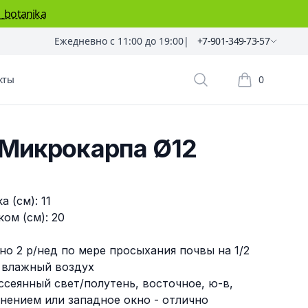
_botanika
Ежедневно с 11:00 до 19:00
|
+7-901-349-73-57
кты
0
Поиск растений
Корзина пок
 Микрокарпа Ø12
 (см): 11
ом (см): 20
но 2 р/нед по мере просыхания почвы на 1/2
 влажный воздух
ссеянный свет/полутень, восточное, ю-в,
нением или западное окно - отлично