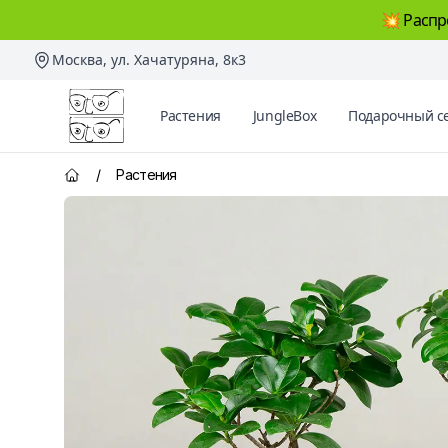
💥 Распр
Москва, ул. Хачатуряна, 8к3
Два Ботаника
Растения
JungleBox
Подарочный с
/
Растения
Главная страница