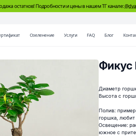
одажа остатков! Подробности и цены в нашем ТГ канале:
@dva
ертификат
Озеленение
Услуги
FAQ
Блог
Конта
Фикус
Описание
Диаметр горшка
Высота с горшк
Полив: пример
горшка, любит
Освещение: ра
южное с прите