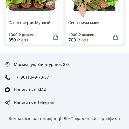
Сансевиерия Муншайн
Сингониум микс
В наличии, цена в рублях
В наличии, цена в рублях
1 300 ₽
розница
1 000 ₽
розница
Оптовая цена в рублях
Оптовая цена в рублях
850 ₽
опт
700 ₽
опт
Добавить в корзину
Добави
Москва, ул. Хачатуряна, 8к3
+7 (901) 349-73-57
Написать в MAX
Написать в Telegram
Комнатные растения
JungleBox
Подарочный сертификат