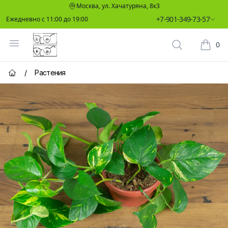
Москва, ул. Хачатуряна, 8к3
+7-901-349-73-57
Ежедневно с 11:00 до 19:00
Два Ботаника
Открыть меню
0
Поиск растен
Корзин
/
Растения
Главная страница