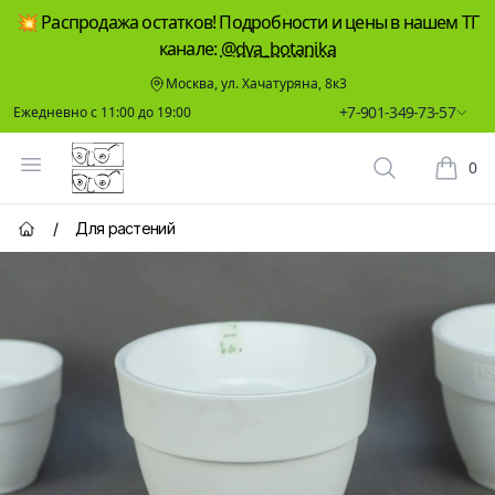
💥 Распродажа остатков! Подробности и цены в нашем ТГ
канале:
@dva_botanika
Москва, ул. Хачатуряна, 8к3
+7-901-349-73-57
Ежедневно с 11:00 до 19:00
Два Ботаника
Открыть меню
0
Поиск растен
Корзин
/
Для растений
Главная страница