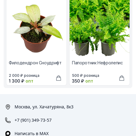
Филодендрон Сноудрифт
Папоротник Нефролепис
В наличии, цена в рублях
В наличии, цена в рублях
2 000 ₽
розница
500 ₽
розница
Оптовая цена в рублях
Оптовая цена в рублях
1 300 ₽
опт
350 ₽
опт
Добавить в корзину
Добави
Москва, ул. Хачатуряна, 8к3
+7 (901) 349-73-57
Написать в MAX