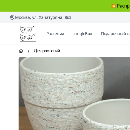
💥 Распр
Москва, ул. Хачатуряна, 8к3
Два Ботаника
Растения
JungleBox
Подарочный с
/
Для растений
Главная страница