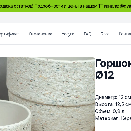
одажа остатков! Подробности и цены в нашем ТГ канале:
@dva
ертификат
Озеленение
Услуги
FAQ
Блог
Конта
Горшо
Ø12
Описание
Диаметр: 12 с
Высота: 12,5 с
Объем: 0,9 л
Материал: Кер