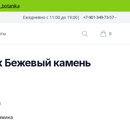
_botanika
Ежедневно с 11:00 до 19:00
|
+7-901-349-73-57
кты
0
Поиск растений
Корзина пок
к Бежевый камень
м
м
амика