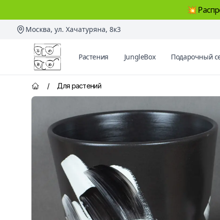
💥 Распр
Москва, ул. Хачатуряна, 8к3
Два Ботаника
Растения
JungleBox
Подарочный с
/
Для растений
Главная страница