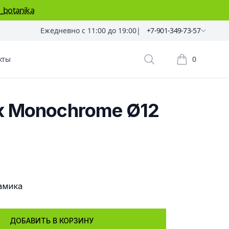
_botanika
Ежедневно с 11:00 до 19:00
|
+7-901-349-73-57
кты
0
Поиск растений
Корзина пок
к Monochrome Ø12
м
амика
ДОБАВИТЬ В КОРЗИНУ