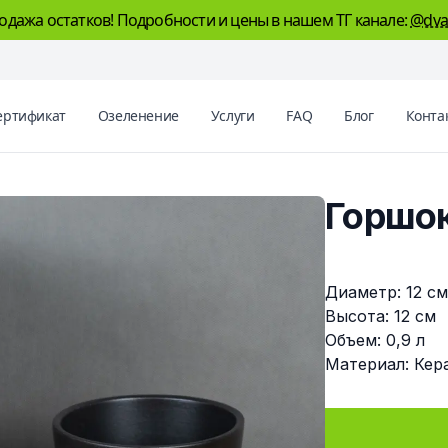
одажа остатков! Подробности и цены в нашем ТГ канале:
@dva
ертификат
Озеленение
Услуги
FAQ
Блог
Конта
Горшо
Описание
Диаметр: 12 с
Высота: 12 см
Объем: 0,9 л
Материал: Кер