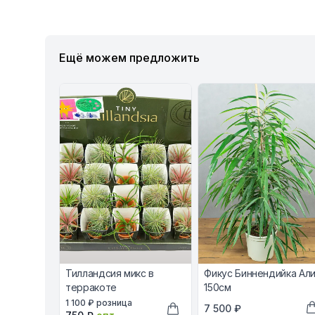
Ещё можем предложить
Тилландсия микс в
Фикус Биннендийка Ал
терракоте
150см
В наличии, цена в рублях
1 100 ₽
розница
В наличии, цена в ру
7 500 ₽
Оптовая цена в рублях