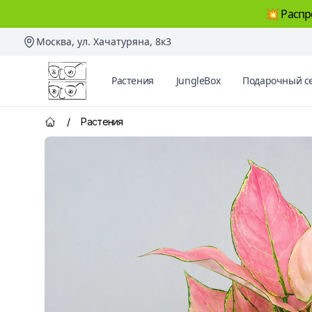
💥 Распр
Москва, ул. Хачатуряна, 8к3
Два Ботаника
Растения
JungleBox
Подарочный с
/
Растения
Главная страница