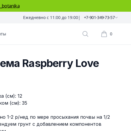
_botanika
Ежедневно с 11:00 до 19:00
|
+7-901-349-73-57
кты
0
Поиск растений
Корзина пок
ема Raspberry Love
 (см): 12
ом (см): 35
о 1-2 р/нед по мере просыхания почвы на 1/2
ендуем грунт с добавлением компонентов