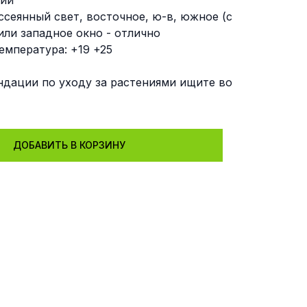
ции
ссеянный свет, восточное, ю-в, южное (с
или западное окно - отлично
емпература: +19 +25
дации по уходу за растениями ищите во
"
ДОБАВИТЬ В КОРЗИНУ