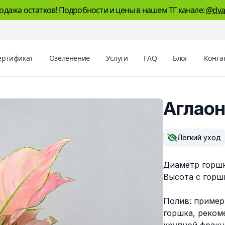
одажа остатков! Подробности и цены в нашем ТГ канале:
@dva
ертификат
Озеленение
Услуги
FAQ
Блог
Конта
Аглаон
Описание
Лёгкий уход
Диаметр горшка
Высота с горшк
Полив: примерн
горшка, реком