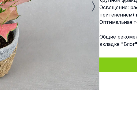
крупной фрак
Освещение: ра
притенением) 
Оптимальная т
Общие рекомен
вкладке "Блог