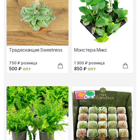
Традесканция Sweetness
Монстера Микс
В наличии, цена в рублях
В наличии, цена в рублях
750 ₽
розница
1 300 ₽
розница
Оптовая цена в рублях
Оптовая цена в рублях
500 ₽
опт
850 ₽
опт
Добавить в корзину
Добави