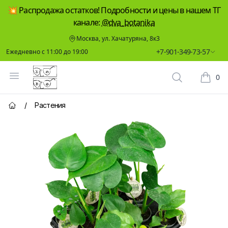
💥 Распродажа остатков! Подробности и цены в нашем ТГ
канале:
@dva_botanika
Москва, ул. Хачатуряна, 8к3
+7-901-349-73-57
Ежедневно с 11:00 до 19:00
Два Ботаника
Открыть меню
0
Поиск растен
Корзин
/
Растения
Главная страница