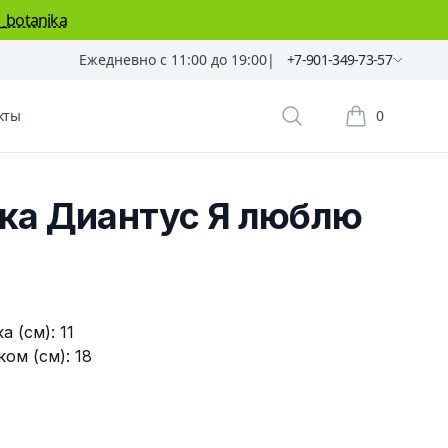
_botanika
Ежедневно с 11:00 до 19:00
|
+7-901-349-73-57
кты
0
Поиск растений
Корзина пок
ка Диантус Я люблю
 (см): 11
ом (см): 18