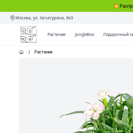
💥 Распр
Москва, ул. Хачатуряна, 8к3
Два Ботаника
Растения
JungleBox
Подарочный с
/
Растения
Главная страница