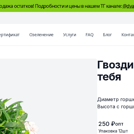
одажа остатков! Подробности и цены в нашем ТГ канале:
@dva
ертификат
Озеленение
Услуги
FAQ
Блог
Конта
Гвозди
тебя
Описание
Диаметр горшка
Высота с горшк
250 ₽
опт
Упаковка
12
шт