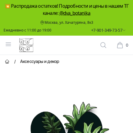
💥 Распродажа остатков! Подробности и цены в нашем ТГ
канале:
@dva_botanika
Москва, ул. Хачатуряна, 8к3
+7-901-349-73-57
Ежедневно с 11:00 до 19:00
Два Ботаника
Открыть меню
0
Поиск растен
Корзин
/
Аксессуары и декор
Главная страница