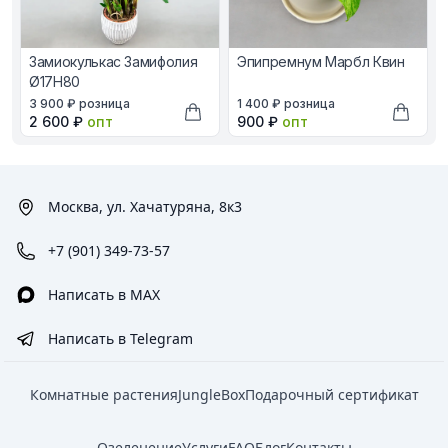
Замиокулькас Замифолия
Эпипремнум Марбл Квин
Ø17H80
В наличии, цена в рублях
В наличии, цена в рублях
3 900 ₽
розница
1 400 ₽
розница
Оптовая цена в рублях
Оптовая цена в рублях
2 600 ₽
опт
900 ₽
опт
Добавить в корзину
Добави
Москва, ул. Хачатуряна, 8к3
+7 (901) 349-73-57
Написать в MAX
Написать в Telegram
Комнатные растения
JungleBox
Подарочный сертификат
Озеленение
Услуги
FAQ
Блог
Контакты