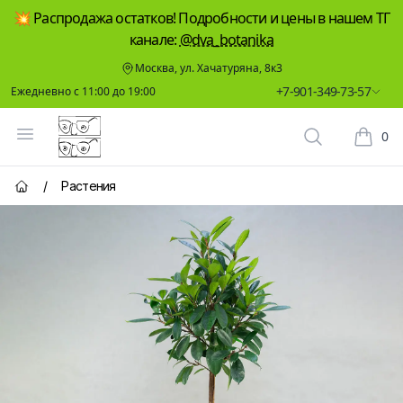
💥 Распродажа остатков! Подробности и цены в нашем ТГ
канале:
@dva_botanika
Москва, ул. Хачатуряна, 8к3
+7-901-349-73-57
Ежедневно с 11:00 до 19:00
Два Ботаника
Открыть меню
0
Поиск растен
Корзин
/
Растения
Главная страница