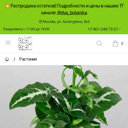
💥 Распродажа остатков! Подробности и цены в нашем ТГ
канале:
@dva_botanika
Москва, ул. Хачатуряна, 8к3
+7-901-349-73-57
Ежедневно с 11:00 до 19:00
Два Ботаника
Открыть меню
0
Поиск растен
Корзин
/
Растения
Главная страница