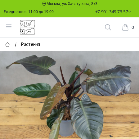
Москва, ул. Хачатуряна, 8к3
+7-901-349-73-57
Ежедневно с 11:00 до 19:00
Два Ботаника
Открыть меню
0
Поиск растен
Корзин
/
Растения
Главная страница