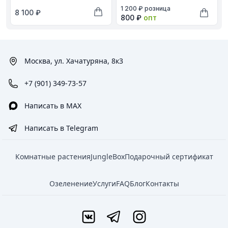
В наличии, цена в рублях
1 200 ₽
розница
В наличии, цена в рублях
8 100 ₽
Оптовая цена в рублях
800 ₽
опт
Добавить в корзину
Добави
Москва, ул. Хачатуряна, 8к3
+7 (901) 349-73-57
Написать в MAX
Написать в Telegram
Комнатные растения
JungleBox
Подарочный сертификат
Озеленение
Услуги
FAQ
Блог
Контакты