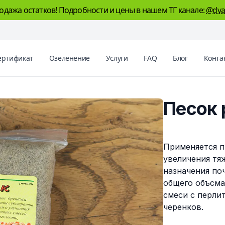
одажа остатков! Подробности и цены в нашем ТГ канале:
@dva
ертификат
Озеленение
Услуги
FAQ
Блог
Конта
Песок 
Описание
Применяется п
увеличения тя
назначения поч
общего объсма
смеси с перли
черенков.