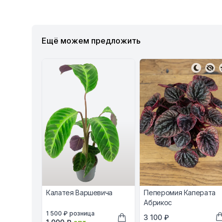
Ещё можем предложить
Калатея Варшевича
Пеперомия Каперата
Абрикос
В наличии, цена в рублях
1 500 ₽
розница
В наличии, цена в ру
3 100 ₽
Оптовая цена в рублях