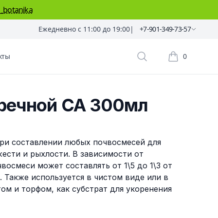
_botanika
Ежедневно с 11:00 до 19:00
|
+7-901-349-73-57
кты
0
Поиск растений
Корзина пок
речной СА 300мл
ри составлении любых почвосмесей для
жести и рыхлости. В зависимости от
восмеси может составлять от 1\5 до 1\3 от
. Также используется в чистом виде или в
том и торфом, как субстрат для укоренения