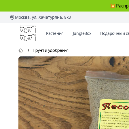
💥 Распр
Москва, ул. Хачатуряна, 8к3
Два Ботаника
Растения
JungleBox
Подарочный с
/
Грунт и удобрения
Главная страница