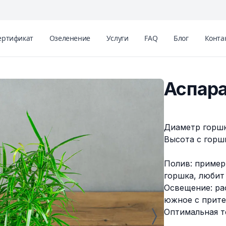
ертификат
Озеленение
Услуги
FAQ
Блог
Конта
Аспара
Описание
Диаметр горшка
Высота с горшк
Полив: пример
горшка, любит
Освещение: ра
южное с прите
Оптимальная т