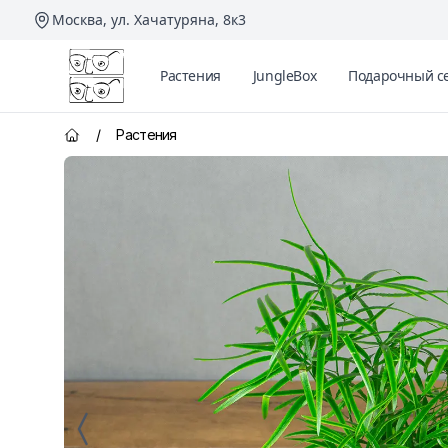
Москва, ул. Хачатуряна, 8к3
Два Ботаника
Растения
JungleBox
Подарочный с
/
Растения
Главная страница