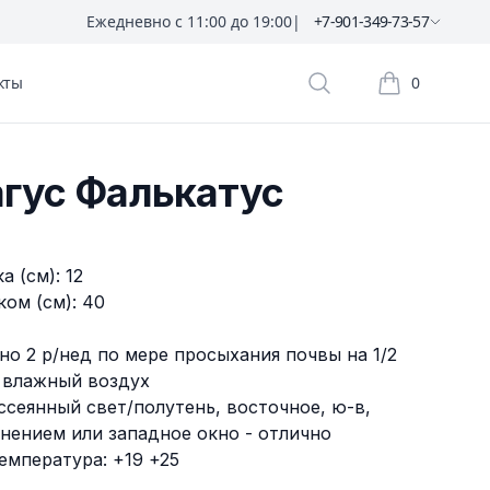
Ежедневно с 11:00 до 19:00
|
+7-901-349-73-57
кты
0
Поиск растений
Корзина пок
гус Фалькатус
 (см): 12
ом (см): 40
но 2 р/нед по мере просыхания почвы на 1/2
 влажный воздух
ссеянный свет/полутень, восточное, ю-в,
нением или западное окно - отлично
емпература: +19 +25