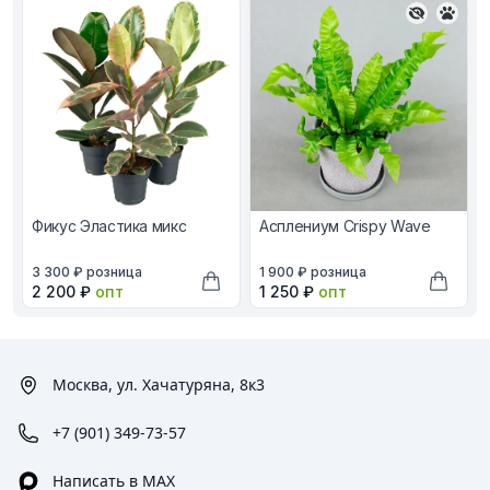
Фикус Эластика микс
Асплениум Crispy Wave
В наличии, цена в рублях
В наличии, цена в рублях
3 300 ₽
розница
1 900 ₽
розница
Оптовая цена в рублях
Оптовая цена в рублях
2 200 ₽
опт
1 250 ₽
опт
Добавить в корзину
Добави
Москва, ул. Хачатуряна, 8к3
+7 (901) 349-73-57
Написать в MAX