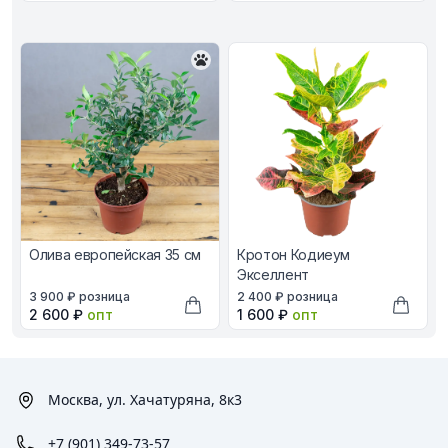
Олива европейская 35 см
Кротон Кодиеум
Экселлент
В наличии, цена в рублях
В наличии, цена в рублях
3 900 ₽
розница
2 400 ₽
розница
Оптовая цена в рублях
Оптовая цена в рублях
2 600 ₽
опт
1 600 ₽
опт
Добавить в корзину
Добави
Москва, ул. Хачатуряна, 8к3
+7 (901) 349-73-57