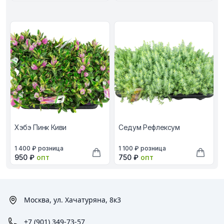
Хэбэ Пинк Киви
Седум Рефлексум
В наличии, цена в рублях
В наличии, цена в рублях
1 400 ₽
розница
1 100 ₽
розница
Оптовая цена в рублях
Оптовая цена в рублях
950 ₽
опт
750 ₽
опт
Добавить в корзину
Добави
Москва, ул. Хачатуряна, 8к3
+7 (901) 349-73-57