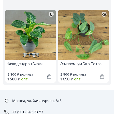
Филодендрон Биркин
Эпипремнум Блю Потос
В наличии, цена в рублях
В наличии, цена в рублях
2 300 ₽
розница
2 500 ₽
розница
Оптовая цена в рублях
Оптовая цена в рублях
1 500 ₽
опт
1 650 ₽
опт
Добавить в корзину
Добави
Москва, ул. Хачатуряна, 8к3
+7 (901) 349-73-57