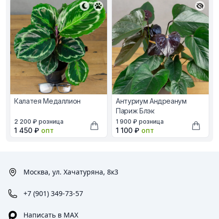
Калатея Медаллион
Антуриум Андреанум
Париж Блэк
В наличии, цена в рублях
В наличии, цена в рублях
2 200 ₽
розница
1 900 ₽
розница
Оптовая цена в рублях
Оптовая цена в рублях
1 450 ₽
опт
1 100 ₽
опт
Добавить в корзину
Добави
Москва, ул. Хачатуряна, 8к3
+7 (901) 349-73-57
Написать в MAX