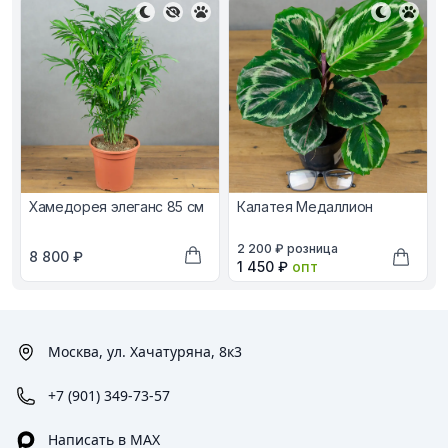
Хамедорея элеганс 85 см
Калатея Медаллион
В наличии, цена в рублях
2 200 ₽
розница
В наличии, цена в рублях
8 800 ₽
Оптовая цена в рублях
1 450 ₽
опт
Добавить в корзину
Добави
Москва, ул. Хачатуряна, 8к3
+7 (901) 349-73-57
Написать в MAX