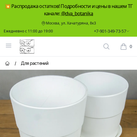
💥 Распродажа остатков! Подробности и цены в нашем ТГ
канале:
@dva_botanika
Москва, ул. Хачатуряна, 8к3
+7-901-349-73-57
Ежедневно с 11:00 до 19:00
Два Ботаника
Открыть меню
0
Поиск растен
Корзин
/
Для растений
Главная страница