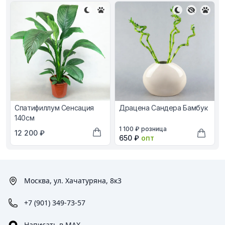
Спатифиллум Сенсация
Драцена Сандера Бамбук
140см
В наличии, цена в рублях
1 100 ₽
розница
В наличии, цена в рублях
12 200 ₽
Оптовая цена в рублях
650 ₽
опт
Добавить в корзину
Добави
Москва, ул. Хачатуряна, 8к3
+7 (901) 349-73-57
Написать в MAX