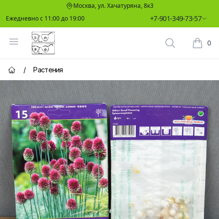
Москва, ул. Хачатуряна, 8к3
+7-901-349-73-57
Ежедневно с 11:00 до 19:00
Два Ботаника
Открыть меню
0
Поиск растен
Корзин
/
Растения
Главная страница