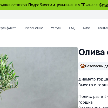
одажа остатков! Подробности и цены в нашем ТГ канале:
@dva
ертификат
Озеленение
Услуги
FAQ
Блог
Конта
Олива 
Описание
Безопасны д
Диаметр горшк
Высота с горш
Полив: раз в 5
горшка