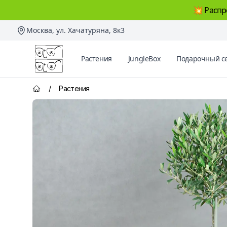
💥 Распр
Москва, ул. Хачатуряна, 8к3
Два Ботаника
Растения
JungleBox
Подарочный с
/
Растения
Главная страница