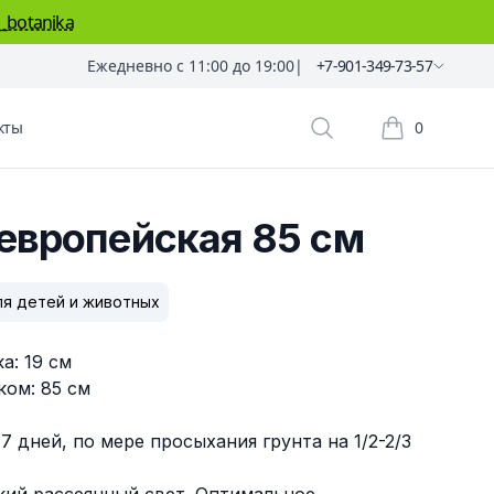
_botanika
Ежедневно с 11:00 до 19:00
|
+7-901-349-73-57
кты
0
Поиск растений
Корзина пок
европейская 85 см
ля детей и животных
а: 19 см
ком: 85 см
-7 дней, по мере просыхания грунта на 1/2-2/3