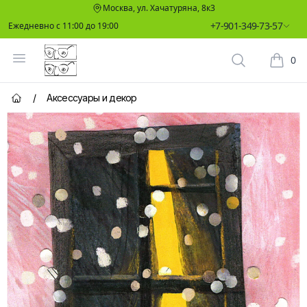
Москва, ул. Хачатуряна, 8к3
+7-901-349-73-57
Ежедневно с 11:00 до 19:00
Два Ботаника
Открыть меню
0
Поиск растен
Корзин
/
Аксессуары и декор
Главная страница