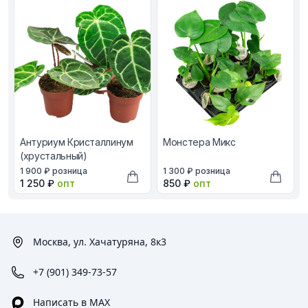
Антуриум Кристаллинум
Монстера Микс
(хрустальный)
В наличии, цена в рублях
В наличии, цена в рублях
1 900 ₽
розница
1 300 ₽
розница
Оптовая цена в рублях
Оптовая цена в рублях
1 250 ₽
опт
850 ₽
опт
Добавить в корзину
Добави
Москва, ул. Хачатуряна, 8к3
+7 (901) 349-73-57
Написать в MAX