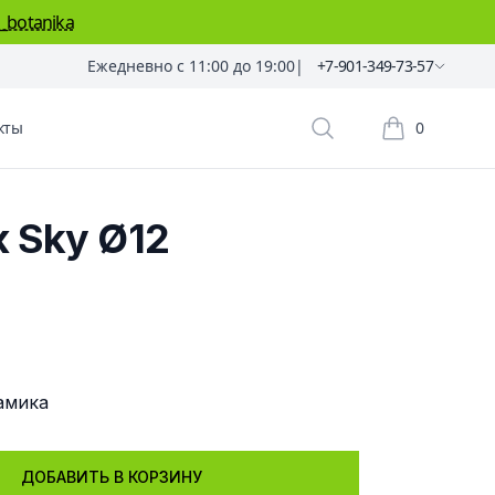
_botanika
Ежедневно с 11:00 до 19:00
|
+7-901-349-73-57
кты
0
Поиск растений
Корзина пок
 Sky Ø12
м
амика
ДОБАВИТЬ В КОРЗИНУ