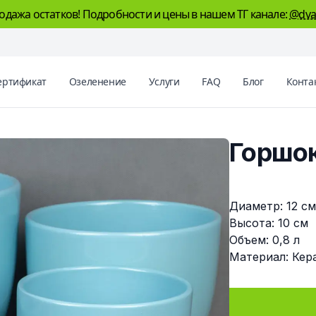
одажа остатков! Подробности и цены в нашем ТГ канале:
@dva
ертификат
Озеленение
Услуги
FAQ
Блог
Конта
Горшок
Описание
Диаметр: 12 с
Высота: 10 см
Объем: 0,8 л
Материал: Кер