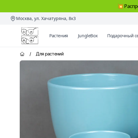
💥 Распр
Москва, ул. Хачатуряна, 8к3
Два Ботаника
Растения
JungleBox
Подарочный с
/
Для растений
Главная страница