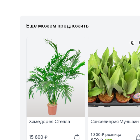
Ещё можем предложить
Хамедорея Стелла
Сансевиерия Муншайн
В наличии, цена в рублях
1 300 ₽
розница
В наличии, цена в рублях
15 600 ₽
Оптовая цена в рубл