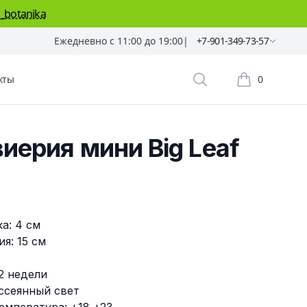
_botanika
Ежедневно с 11:00 до 19:00
|
+7-901-349-73-57
кты
0
Поиск растений
Корзина пок
иерия мини Big Leaf
а: 4 см
я: 15 см
 2 недели
ссеянный свет