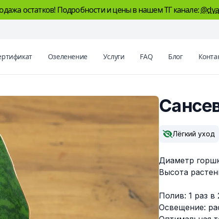
одажа остатков! Подробности и цены в нашем ТГ канале:
@dva
ертификат
Озеленение
Услуги
FAQ
Блог
Конта
Сансев
Описание
Лёгкий уход
Диаметр горшк
Высота растени
Полив: 1 раз в
Освещение: ра