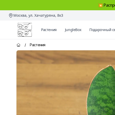
💥 Распр
Москва, ул. Хачатуряна, 8к3
Два Ботаника
Растения
JungleBox
Подарочный с
/
Растения
Главная страница