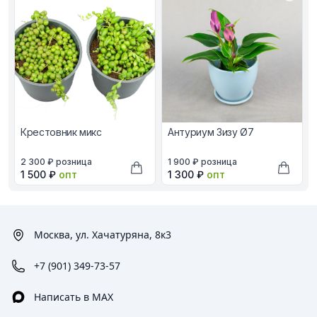
Крестовник микс
Антуриум Зизу Ø7
В наличии, цена в рублях
В наличии, цена в рублях
2 300 ₽
розница
1 900 ₽
розница
Оптовая цена в рублях
Оптовая цена в рублях
1 500 ₽
опт
1 300 ₽
опт
Добавить в корзину
Добави
Москва, ул. Хачатуряна, 8к3
+7 (901) 349-73-57
Написать в MAX