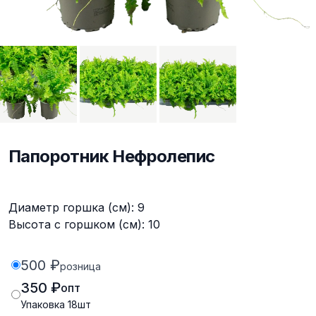
Папоротник Нефролепис
Описание
Диаметр горшка (см): 9
Высота с горшком (см): 10
500 ₽
розница
350 ₽
опт
Упаковка
18
шт