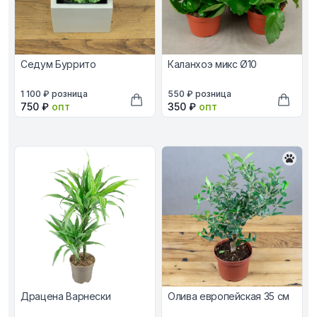
Седум Буррито
Каланхоэ микс Ø10
В наличии, цена в рублях
В наличии, цена в рублях
1 100 ₽
розница
550 ₽
розница
Оптовая цена в рублях
Оптовая цена в рублях
750 ₽
опт
350 ₽
опт
Добавить в корзину
Добави
Драцена Варнески
Олива европейская 35 см