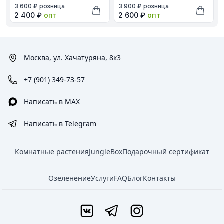
В наличии, цена в рублях
В наличии, цена в рублях
3 600 ₽
розница
3 900 ₽
розница
Оптовая цена в рублях
Оптовая цена в рублях
2 400 ₽
опт
2 600 ₽
опт
Добавить в корзину
Добави
Москва, ул. Хачатуряна, 8к3
+7 (901) 349-73-57
Написать в MAX
Написать в Telegram
Комнатные растения
JungleBox
Подарочный сертификат
Озеленение
Услуги
FAQ
Блог
Контакты