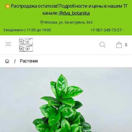
💥 Распродажа остатков! Подробности и цены в нашем ТГ
канале:
@dva_botanika
Москва, ул. Хачатуряна, 8к3
+7-901-349-73-57
Ежедневно с 11:00 до 19:00
Два Ботаника
Открыть меню
0
Поиск растен
Корзин
/
Растения
Главная страница