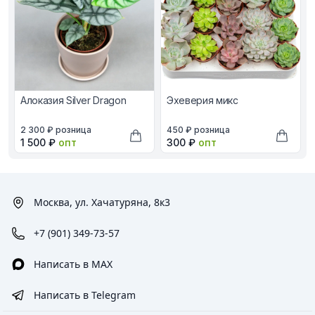
Алоказия Silver Dragon
Эхеверия микс
В наличии, цена в рублях
В наличии, цена в рублях
2 300 ₽
розница
450 ₽
розница
Оптовая цена в рублях
Оптовая цена в рублях
1 500 ₽
опт
300 ₽
опт
Добавить в корзину
Добави
Москва, ул. Хачатуряна, 8к3
+7 (901) 349-73-57
Написать в MAX
Написать в Telegram