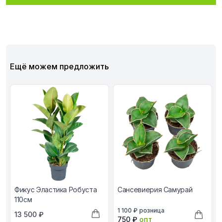
Ещё можем предложить
Фикус Эластика Робуста
Сансевиерия Самурай
110см
В наличии, цена в рублях
1 100 ₽
розница
В наличии, цена в рублях
13 500 ₽
Оптовая цена в рублях
750 ₽
опт