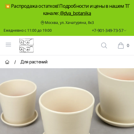
💥 Распродажа остатков! Подробности и цены в нашем ТГ
канале:
@dva_botanika
Москва, ул. Хачатуряна, 8к3
+7-901-349-73-57
Ежедневно с 11:00 до 19:00
Два Ботаника
Открыть меню
0
Поиск растен
Корзин
/
Для растений
Главная страница