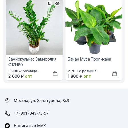
Замиокулькас Замифолия
Банан Муса Тропикана
Ø17H80
В наличии, цена в рублях
В наличии, цена в рублях
3 900 ₽
розница
2 700 ₽
розница
Оптовая цена в рублях
Оптовая цена в рублях
2 600 ₽
опт
1 800 ₽
опт
Добавить в корзину
Добави
Москва, ул. Хачатуряна, 8к3
+7 (901) 349-73-57
Написать в MAX