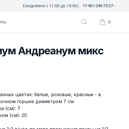
Ежедневно с 11:00 до 19:00
|
+7-901-349-73-57
кты
0
Поиск растений
Корзина пок
иум Андреанум микс
азных цветах: белые, розовые, красные - в
вочном горшке диаметром 7 см
а (см): 7
ом (см): 20