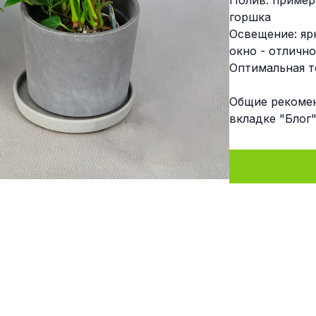
Полив: примерн
горшка
Освещение: яр
окно - отличн
Оптимальная т
Общие рекомен
вкладке "Блог