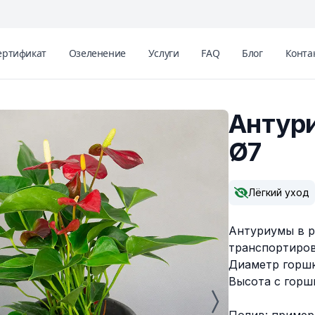
ертификат
Озеленение
Услуги
FAQ
Блог
Конта
Антур
Ø7
Описание
Лёгкий уход
Антуриумы в р
транспортиро
Диаметр горшк
Высота с горшк