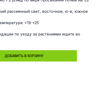
о 1-2 р/нед по мере просыхания почвы на 1/2
кий рассеянный свет, восточное, ю-в, южное
о
емпература: +19 +25
дации по уходу за растениями ищите во
"
ДОБАВИТЬ В КОРЗИНУ