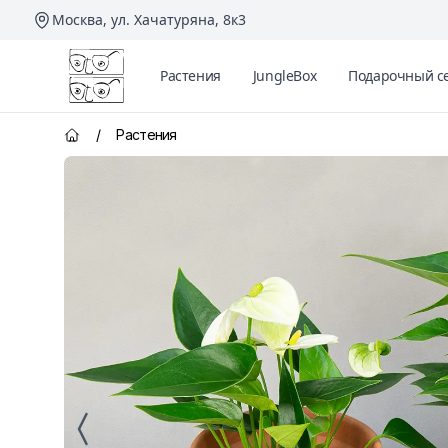
Москва, ул. Хачатуряна, 8к3
Два Ботаника
Растения
JungleBox
Подарочный с
/
Растения
Главная страница