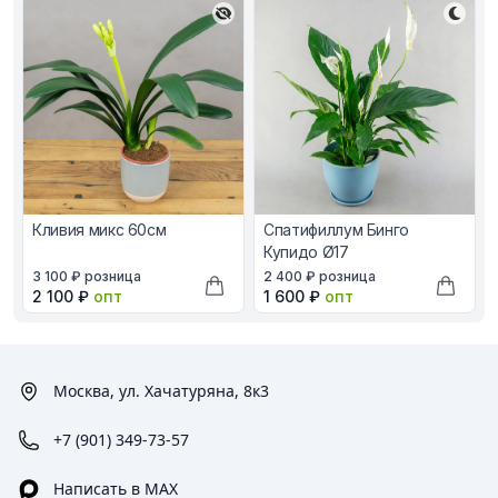
Кливия микс 60см
Спатифиллум Бинго
Купидо Ø17
В наличии, цена в рублях
В наличии, цена в рублях
3 100 ₽
розница
2 400 ₽
розница
Оптовая цена в рублях
Оптовая цена в рублях
2 100 ₽
опт
1 600 ₽
опт
Добавить в корзину
Добави
Москва, ул. Хачатуряна, 8к3
+7 (901) 349-73-57
Написать в MAX