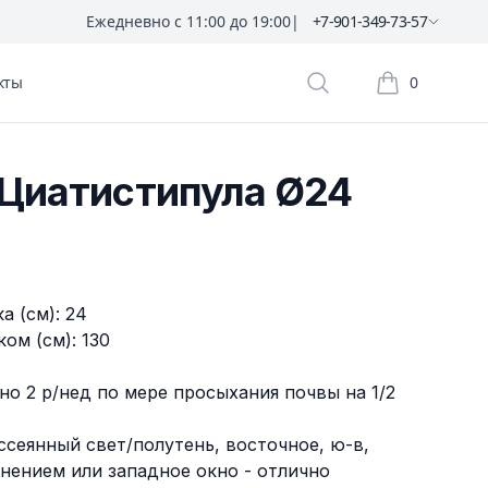
Ежедневно с 11:00 до 19:00
|
+7-901-349-73-57
кты
0
Поиск растений
Корзина пок
Циатистипула Ø24
а (см): 24
ом (см): 130
но 2 р/нед по мере просыхания почвы на 1/2
ссеянный свет/полутень, восточное, ю-в,
нением или западное окно - отлично