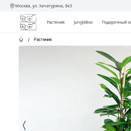
Москва, ул. Хачатуряна, 8к3
Два Ботаника
Растения
JungleBox
Подарочный с
/
Растения
Главная страница