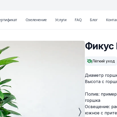
ертификат
Озеленение
Услуги
FAQ
Блог
Конта
Фикус 
Описание
Лёгкий уход
Диаметр горшк
Высота с горшк
Полив: пример
горшка
Освещение: ра
южное с прите