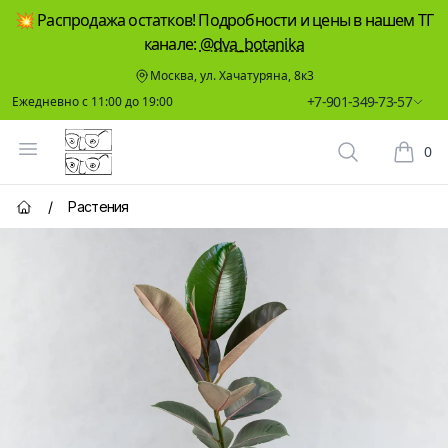
💥 Распродажа остатков! Подробности и цены в нашем ТГ
канале:
@dva_botanika
Москва, ул. Хачатуряна, 8к3
+7-901-349-73-57
Ежедневно с 11:00 до 19:00
Два Ботаника
Открыть меню
0
Поиск растен
Корзин
/
Растения
Главная страница