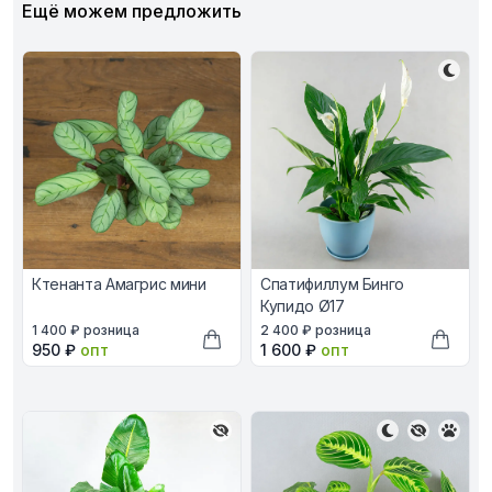
Ещё можем предложить
Ктенанта Амагрис мини
Спатифиллум Бинго
Купидо Ø17
В наличии, цена в рублях
В наличии, цена в рублях
1 400 ₽
розница
2 400 ₽
розница
Оптовая цена в рублях
Оптовая цена в рублях
950 ₽
опт
1 600 ₽
опт
Добавить в корзину
Добави