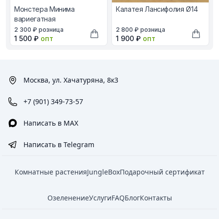
Монстера Минима
Калатея Лансифолия Ø14
вариегатная
В наличии, цена в рублях
В наличии, цена в рублях
2 300 ₽
розница
2 800 ₽
розница
Оптовая цена в рублях
Оптовая цена в рублях
1 500 ₽
опт
1 900 ₽
опт
Добавить в корзину
Добави
Москва, ул. Хачатуряна, 8к3
+7 (901) 349-73-57
Написать в MAX
Написать в Telegram
Комнатные растения
JungleBox
Подарочный сертификат
Озеленение
Услуги
FAQ
Блог
Контакты