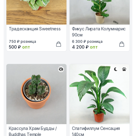
Традесканция Sweetness
Фикус Лирата Колумнарис
90см
В наличии, цена в рублях
В наличии, цена в рублях
750 ₽
розница
6 300 ₽
розница
Оптовая цена в рублях
Оптовая цена в рублях
500 ₽
опт
4 200 ₽
опт
Добавить в корзину
Добави
Крассула Храм Будды /
Спатифиллум Сенсация
Buddhas Temple
140см