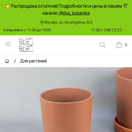
💥 Распродажа остатков! Подробности и цены в нашем ТГ
канале:
@dva_botanika
Москва, ул. Хачатуряна, 8к3
+7-901-349-73-57
Ежедневно с 11:00 до 19:00
Два Ботаника
Открыть меню
0
Поиск растен
Корзин
/
Для растений
Главная страница