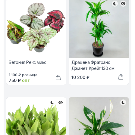
Бегония Рекс микс
Драцена Фрагранс
Джанет Крейг 130 см
В наличии, цена в рублях
1 100 ₽
розница
В наличии, цена в рублях
10 200 ₽
Оптовая цена в рублях
750 ₽
опт
Добави
Добавить в корзину