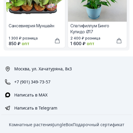
Сансевиерия Муншайн
Спатифиллум Бинго
Купидо Ø17
В наличии, цена в рублях
В наличии, цена в рублях
1 300 ₽
розница
2 400 ₽
розница
Оптовая цена в рублях
Оптовая цена в рублях
850 ₽
опт
1 600 ₽
опт
Добавить в корзину
Добави
Москва, ул. Хачатуряна, 8к3
+7 (901) 349-73-57
Написать в MAX
Написать в Telegram
Комнатные растения
JungleBox
Подарочный сертификат