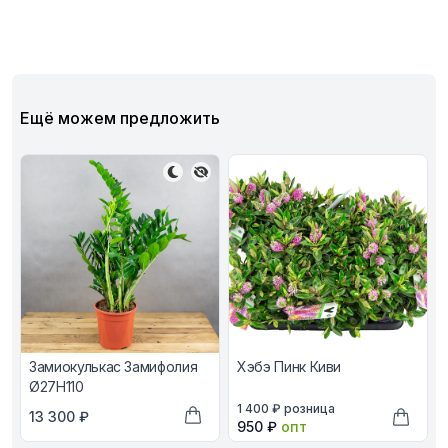
Ещё можем предложить
Замиокулькас Замифолия
Хэбэ Пинк Киви
Ø27H110
В наличии, цена в рублях
1 400 ₽
розница
В наличии, цена в рублях
13 300 ₽
Оптовая цена в рублях
950 ₽
опт
Добавить в корзину
Добави