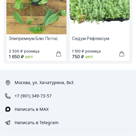
Эпипремнум Блю Потос
Седум Рефлексум
В наличии, цена в рублях
В наличии, цена в рублях
2 500 ₽
розница
1 100 ₽
розница
Оптовая цена в рублях
Оптовая цена в рублях
1 650 ₽
опт
750 ₽
опт
Добавить в корзину
Добави
Москва, ул. Хачатуряна, 8к3
+7 (901) 349-73-57
Написать в MAX
Написать в Telegram