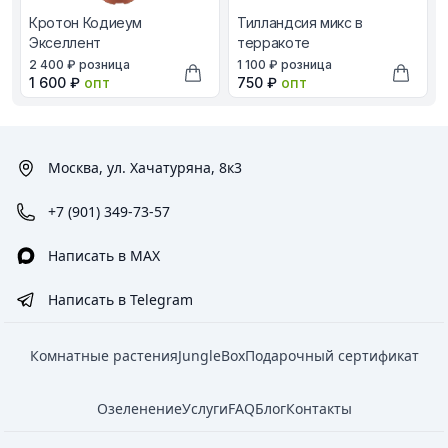
Кротон Кодиеум
Тилландсия микс в
Экселлент
терракоте
В наличии, цена в рублях
В наличии, цена в рублях
2 400 ₽
розница
1 100 ₽
розница
Оптовая цена в рублях
Оптовая цена в рублях
1 600 ₽
опт
750 ₽
опт
Добавить в корзину
Добави
Москва, ул. Хачатуряна, 8к3
+7 (901) 349-73-57
Написать в MAX
Написать в Telegram
Комнатные растения
JungleBox
Подарочный сертификат
Озеленение
Услуги
FAQ
Блог
Контакты