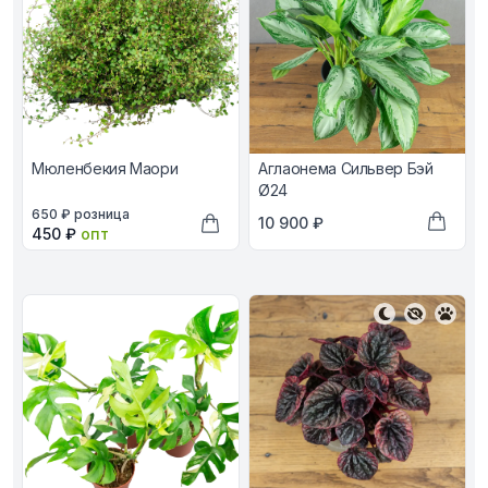
Мюленбекия Маори
Аглаонема Сильвер Бэй
Ø24
В наличии, цена в рублях
650 ₽
розница
В наличии, цена в рублях
10 900 ₽
Оптовая цена в рублях
450 ₽
опт
Добави
Добавить в корзину