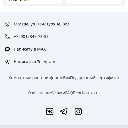
Добави
Добавить в корзину
Москва, ул. Хачатуряна, 8к3
+7 (901) 349-73-57
Написать в MAX
Написать в Telegram
Комнатные растения
JungleBox
Подарочный сертификат
Озеленение
Услуги
FAQ
Блог
Контакты