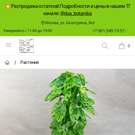
💥 Распродажа остатков! Подробности и цены в нашем ТГ
канале:
@dva_botanika
Москва, ул. Хачатуряна, 8к3
+7-901-349-73-57
Ежедневно с 11:00 до 19:00
Два Ботаника
Открыть меню
0
Поиск растен
Корзин
/
Растения
Главная страница