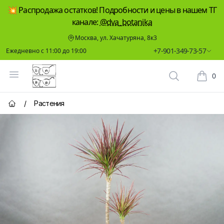
💥 Распродажа остатков! Подробности и цены в нашем ТГ
канале:
@dva_botanika
Москва, ул. Хачатуряна, 8к3
+7-901-349-73-57
Ежедневно с 11:00 до 19:00
Два Ботаника
Открыть меню
0
Поиск растен
Корзин
/
Растения
Главная страница