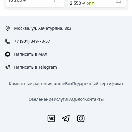
10 200 ₽
Оптовая цена в рублях
2 550 ₽
опт
Добавить в корзину
Добави
Москва, ул. Хачатуряна, 8к3
+7 (901) 349-73-57
Написать в MAX
Написать в Telegram
Комнатные растения
JungleBox
Подарочный сертификат
Озеленение
Услуги
FAQ
Блог
Контакты