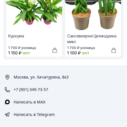
Куркума
Сансевиерия Цилиндрика
микс
В наличии, цена в рублях
В наличии, цена в рублях
1 700 ₽
розница
1 700 ₽
розница
Оптовая цена в рублях
Оптовая цена в рублях
1 150 ₽
опт
1 100 ₽
опт
Добавить в корзину
Добави
Москва, ул. Хачатуряна, 8к3
+7 (901) 349-73-57
Написать в MAX
Написать в Telegram