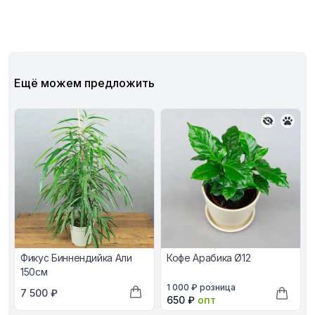
Ещё можем предложить
Фикус Биннендийка Али
Кофе Арабика Ø12
150см
В наличии, цена в рублях
1 000 ₽
розница
В наличии, цена в рублях
7 500 ₽
Оптовая цена в рублях
650 ₽
опт
Добавить в корзину
Добави