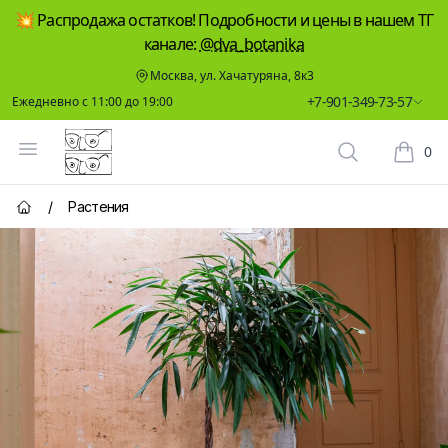
💥 Распродажа остатков! Подробности и цены в нашем ТГ
канале:
@dva_botanika
Москва, ул. Хачатуряна, 8к3
+7-901-349-73-57
Ежедневно с 11:00 до 19:00
Два Ботаника
Открыть меню
0
Поиск растен
Корзин
/
Растения
Главная страница